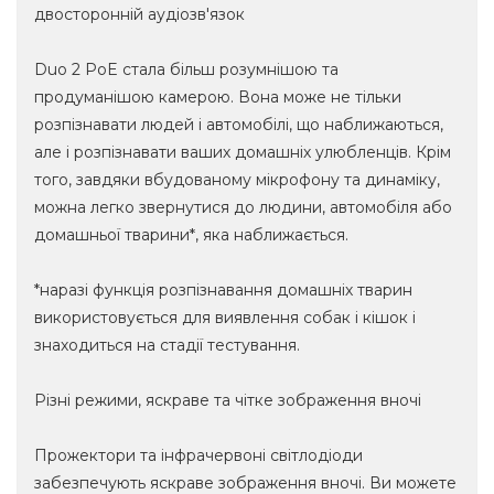
двосторонній аудіозв'язок
Duo 2 PoE стала більш розумнішою та
продуманішою камерою. Вона може не тільки
розпізнавати людей і автомобілі, що наближаються,
але і розпізнавати ваших домашніх улюбленців. Крім
того, завдяки вбудованому мікрофону та динаміку,
можна легко звернутися до людини, автомобіля або
домашньої тварини*, яка наближається.
*наразі функція розпізнавання домашніх тварин
використовується для виявлення собак і кішок і
знаходиться на стадії тестування.
Різні режими, яскраве та чітке зображення вночі
Прожектори та інфрачервоні світлодіоди
забезпечують яскраве зображення вночі. Ви можете