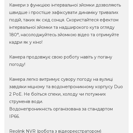
Камери з функцією інтервальної зйомки дозволяють
швидше і простіше зафіксувати динаміку тривалих
подій, таких як схід сонця. Скористайтеся ефектом
інтервальної зйомки та надширокого кута огляду
180°, насолоджуйтесь зйомкою відео та отримуйте
кадри як у кіно!
Камера продовжує свою роботу навіть у погану
погоду!
Камера легко витримує сувору погоду на вулиці
завдяки міцному та водонепроникному корпусу Duo
2 PoE. Не боїться спеки, холоду чи потужних
струменів води.
Водонепроникність організована за стандартом
IP66.
Reolink NVR (робота з відеореєстратором)