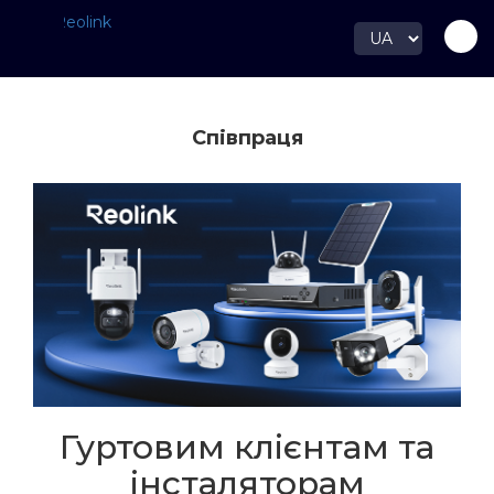
Спiвпраця
Гуртовим клієнтам та
інсталяторам