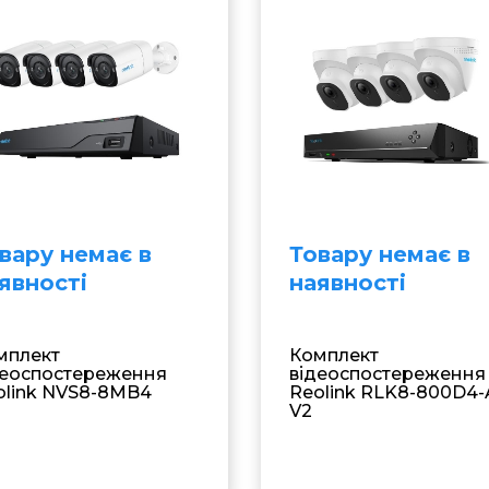
вару немає в
Товару немає в
явностi
наявностi
мплект
Комплект
деоспостереження
відеоспостереження
olink NVS8-8MB4
Reolink RLK8-800D4-
V2