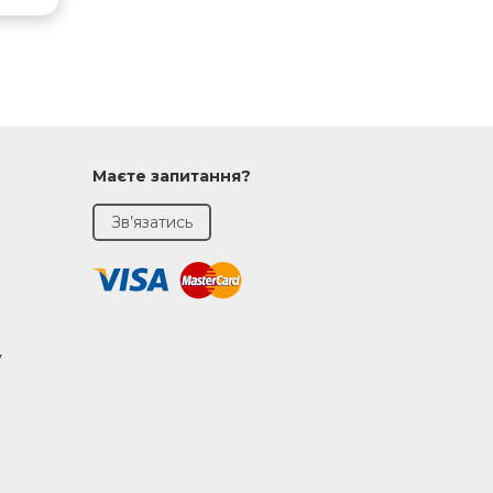
Маєте запитання?
Зв’язатись
у