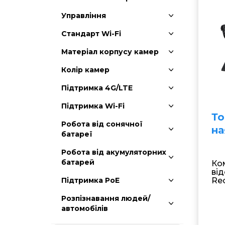
Управління
Стандарт Wi-Fi
Матеріал корпусу камер
Колір камер
Підтримка 4G/LTE
Підтримка Wi-Fi
То
Робота від сонячної
на
батареї
Робота від акумуляторних
батарей
Ко
ві
Re
Підтримка РоЕ
Розпізнавання людей/
автомобілів