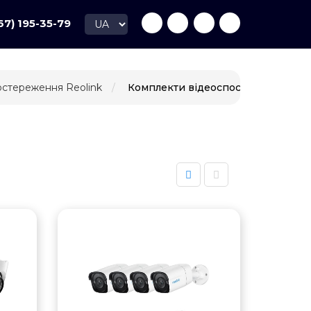
67) 195-35-79
остереження Reolink
Комплекти відеоспостереження R