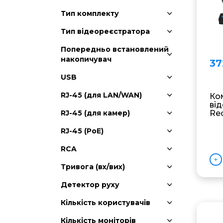
Тип комплекту
Тип відеореєстратора
Попередньо встановлений
накопичувач
37
USB
RJ-45 (для LAN/WAN)
Ко
ві
RJ-45 (для камер)
Re
RJ-45 (PoE)
RCA
Тривога (вх/вих)
Детектор руху
Кількість користувачів
Кількість моніторів