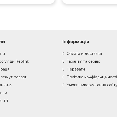
ли
Інформація
ни
Оплата и доставка
оогляди Reolink
Гарантія та сервіс
праця
Переваги
глянуті товари
Політика конфіденційності
вняння
Умови використання сайт
нки
акти