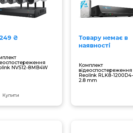
249 ₴
Товару немає в
наявностi
мплект
деоспостереження
Комплект
olink NVS12-8MB4W
відеоспостереження
Reolink RLK8-1200D4
2.8 mm
Купити